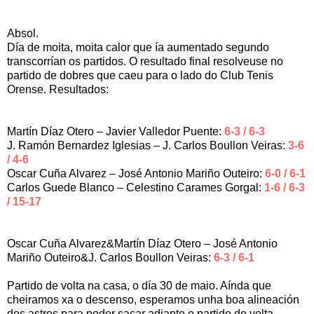
TENIS NEGREIRA B 2
Absol.
Día de moita, moita calor que ía aumentado segundo
transcorrían os partidos. O resultado final resolveuse no
partido de dobres que caeu para o lado do Club Tenis
Orense. Resultados:
RESULTADOS
Martín Díaz Otero – Javier Valledor Puente:
6-3 / 6-3
J. Ramón Bernardez Iglesias – J. Carlos Boullon Veiras:
3-6
/ 4-6
Oscar Cuña Alvarez – José Antonio Mariño Outeiro:
6-0 / 6-1
Carlos Guede Blanco – Celestino Carames Gorgal:
1-6 / 6-3
/ 15-17
DOBRES:
Oscar Cuña Alvarez&Martín Díaz Otero – José Antonio
Mariño Outeiro&J. Carlos Boullon Veiras:
6-3 / 6-1
Partido de volta na casa, o día 30 de maio. Aínda que
cheiramos xa o descenso, esperamos unha boa alineación
dos astros para poder sacar adiante o partido de volta.