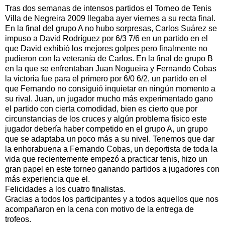
Tras dos semanas de intensos partidos el Torneo de Tenis
Villa de
Negreira
2009 llegaba ayer viernes a su recta final.
En la final del grupo A no hubo sorpresas, Carlos
Suárez
se
impuso a David
Rodríguez
por 6/3 7/6 en un partido en el
que David exhibió los mejores golpes pero finalmente no
pudieron con la
veteranía
de Carlos. En la final de grupo B
en la que se enfrentaban Juan
Nogueira
y Fernando Cobas
la victoria fue para el primero por 6/0 6/2, un partido en el
que Fernando no consiguió inquietar en ningún momento a
su rival. Juan, un jugador mucho más experimentado gano
el partido con cierta comodidad, bien es cierto que por
circunstancias de los cruces y algún problema físico este
jugador debería haber competido en el grupo A, un grupo
que se adaptaba un poco más a su nivel. Tenemos que dar
la enhorabuena a Fernando Cobas, un deportista de toda la
vida que recientemente empezó a practicar tenis, hizo un
gran papel en este torneo ganando partidos a jugadores con
más experiencia que el.
Felicidades a los cuatro finalistas.
Gracias a todos los
participantes
y a todos aquellos que nos
acompañaron en la cena con motivo de la entrega de
trofeos.