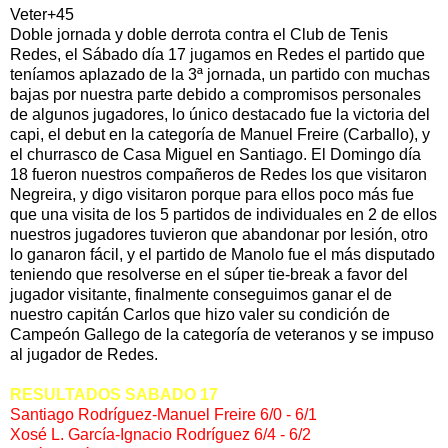
Veter+45
Doble jornada y doble derrota contra el Club de Tenis
Redes, el Sábado día 17 jugamos en Redes el partido que
teníamos aplazado de la 3ª jornada, un partido con muchas
bajas por nuestra parte debido a compromisos personales
de algunos jugadores, lo único destacado fue la victoria del
capi
, el
debut
en la categoría de Manuel
Freire
(
Carballo
), y
el churrasco de Casa Miguel en Santiago. El Domingo día
18 fueron nuestros compañeros de Redes los que visitaron
Negreira
, y digo visitaron porque para ellos poco más fue
que una visita de los 5 partidos de
individuales en
2 de ellos
nuestros jugadores tuvieron que abandonar por lesión, otro
lo ganaron fácil, y el partido de Manolo fue el más disputado
teniendo que resolverse en el
súper
tie-break
a favor del
jugador visitante, finalmente conseguimos ganar el de
nuestro capitán Carlos que hizo valer su condición de
Campeón Gallego de la categoría de veteranos y se impuso
al jugador de Redes.
RESULTADOS SABADO 17
Santiago Rodríguez-Manuel Freire 6/0 - 6/1
Xosé L. García-Ignacio Rodríguez 6/4 - 6/2