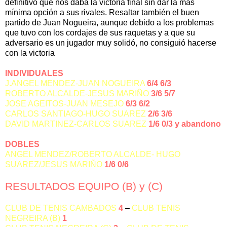
definitivo que nos daba la victoria final sin dar la más
mínima opción a sus rivales. Resaltar también el buen
partido de Juan Nogueira, aunque debido a los problemas
que tuvo con los cordajes de sus raquetas y a que su
adversario es un jugador muy solidó, no consiguió hacerse
con la victoria
INDIVIDUALES
J.ANGEL MENDEZ-JUAN NOGUEIRA
6/4 6/3
ROBERTO ALCALDE-JESUS MARIÑO
3/6 5/7
JOSE AGEITOS-JUAN MESEJO
6/3 6/2
CARLOS SANTIAGO-HUGO SUAREZ
2/6 3/6
DAVID MARTINEZ-CARLOS SUAREZ
1/6 0/3
y abandono
DOBLES
ANGEL MENDEZ/ROBERTO ALCALDE- HUGO
SUAREZ/JESUS MARIÑO
1/6
0/6
RESULTADOS EQUIPO (B) y (C)
CLU
B DE TENIS CAMBADOS
4
–
CLUB TENIS
NEGREIRA (B)
1