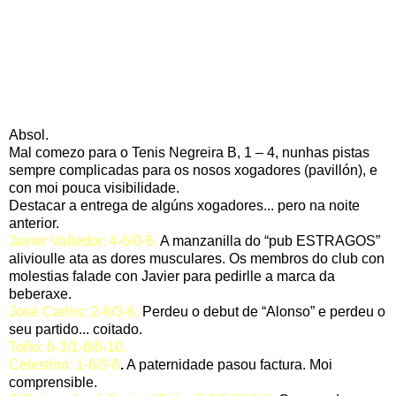
CLUB TENIS VALGA 4 - CLUB TENIS
NEGREIRA (B) 1
Absol.
Mal comezo para o Tenis Negreira B, 1 – 4, nunhas pistas
sempre complicadas para os nosos xogadores (pavillón), e
con moi pouca visibilidade.
Destacar a entrega de algúns xogadores... pero na noite
anterior.
Javier Valledor: 4-6/0-6.
A manzanilla do “pub ESTRAGOS”
alivioulle ata as dores musculares. Os membros do club con
molestias falade con Javier para pedirlle a marca da
beberaxe.
José Carlos: 2-6/3-6.
Perdeu o debut de “Alonso” e perdeu o
seu partido... coitado.
Toño: 6-3/1-6/8-10.
Celestino: 1-6/3-6
.
A paternidade pasou factura. Moi
comprensible.