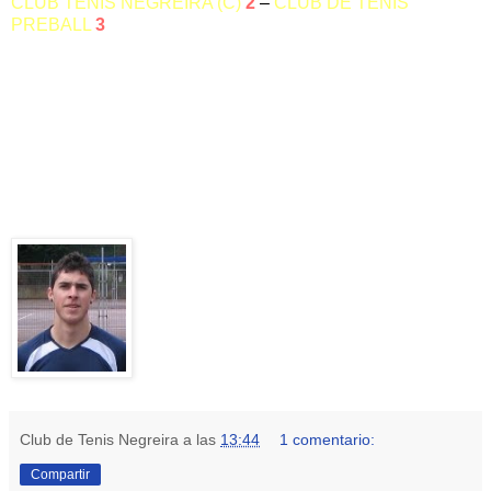
CLUB TENIS NEGREIRA (C)
2
–
CLUB DE TENIS
PREBALL
3
Hugo Suárez, el mejor jugador de la jornada
Club de Tenis Negreira
a las
13:44
1 comentario:
Compartir