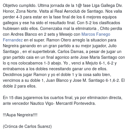
Objetivo cumplido. Ultima jornada de la 1@ fase Liga Gallega Div.
Honor, Zona Norte. Visita al Real Aeroclub de Santiago. Nos valia
perder 4-3 para estar en la fase final de los 6 mejores equipos
gallegos y ese ha sido el resultado final. Con 5-2 los clasificados
hubiesen sido ellos. Comenzaba mal la eliminatoria , Chito perdia
con Andres Blanco en 2 sets y Mesejo con
Marcos Fanego
Fernandez
en el super. Ramon Otero arreglo la situacion para
Negreira ganando en un gran par
tido a su mejor jugador, Julio
Santiago , en el supertiebrak. Carlos Damas, a pesar de jugar un
gran partido caia en un final agonico ante Jose Maria Santiago con
lo q nos colocabamos 1-3 abajo. Yo , venci a Mejuto 6-1, 6-2 y
entrabamos a los dobles necesitando ganar uno de ellos.
Decidimos jugar Ramon y yo el doble 1 y la cosa salio bien,
vencimos a su doble 1, Juan Blanco y Jose M. Santiago 6-1,6-2. El
doble 2 para ellos.
En 15 dias jugaremos los cuartos final, ya por eliminacion directa,
ante vencedor Nautico Vigo- Mercantil Pontevedra.
!!!Aupa Negreira!!!!
(Crónca de Carlos Suarez)