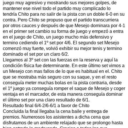
juego muy agresivo y mostrando sus mejores golpes, de
mantener ese nivel todo el partido muy complicado lo
tendría Chito para no salir de la pista con un doble 6-0 en su
contra. Pero Chito se propuso que el partido transcurriera
por otros cauces y después de que Mesejo dominara por 4-1
en el primer set cambio su forma de juego y empezó a entra
en el juego de Chito, un juego mucho más defensivo y
termino cediendo el 1º set por 4/6. El segundo set Mesejo
comenzó muy fuerte, volvió exhibir su mejor tenis y termino
dominado el set por un claro 6/2.
Llegamos al 3º set con las fuerzas en la reserva y aquí la
condición física fue determinante. En este último set vimos a
un Mesejo con mas fallos de lo que es habitual en el. Chito
que se mostraba más seguro con su saque, y en el resto
conseguía meter muchas bolas en la pista contraria, desde
el 1º juego ya conseguía romper el saque de Mesejo y coger
ventaja en el marcador, de esta manera conseguía dominar
el último set por una claro resultado de 6/1.
Resultado final 6/4-2/6-6/1 a favor de Chito
Concluida la final llegaba la cena baile y entrega de
premios. Numerosos los asistentes a dicha cena que
disfrutamos de un ambiente relajado que se prolongo hasta