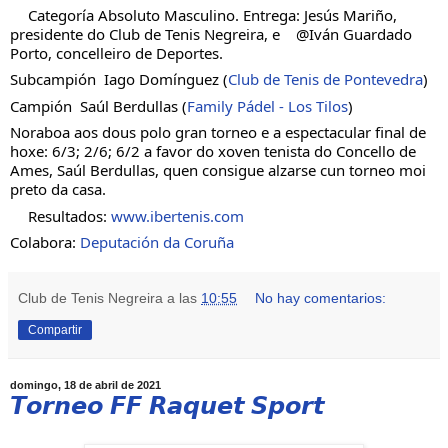
Categoría Absoluto Masculino. Entrega: Jesús Mariño, 
presidente do Club de Tenis Negreira, e    @Iván Guardado 
Porto, concelleiro de Deportes.
Subcampión  Iago Domínguez (
Club de Tenis de Pontevedra
)
Campión  Saúl Berdullas (
Family Pádel - Los Tilos
)
Noraboa aos dous polo gran torneo e a espectacular final de 
hoxe: 6/3; 2/6; 6/2 a favor do xoven tenista do Concello de 
Ames, Saúl Berdullas, quen consigue alzarse cun torneo moi 
preto da casa.
Resultados: 
www.ibertenis.com
Colabora: 
Deputación da Coruña
Club de Tenis Negreira
a las
10:55
No hay comentarios:
Compartir
domingo, 18 de abril de 2021
𝙏𝙤𝙧𝙣𝙚𝙤 𝙁𝙁 𝙍𝙖𝙦𝙪𝙚𝙩 𝙎𝙥𝙤𝙧𝙩