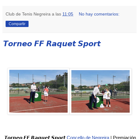
Club de Tenis Negreira
a las
11:05
No hay comentarios:
Compartir
𝙏𝙤𝙧𝙣𝙚𝙤 𝙁𝙁 𝙍𝙖𝙦𝙪𝙚𝙩 𝙎𝙥𝙤𝙧𝙩
𝙏𝙤𝙧𝙣𝙚𝙤 𝙁𝙁 𝙍𝙖𝙦𝙪𝙚𝙩 𝙎𝙥𝙤𝙧𝙩 
Concello de Negreira
 | Premiación 