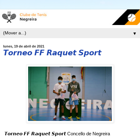
▼
lunes, 19 de abril de 2021
𝙏𝙤𝙧𝙣𝙚𝙤 𝙁𝙁 𝙍𝙖𝙦𝙪𝙚𝙩 𝙎𝙥𝙤𝙧𝙩
𝙏𝙤𝙧𝙣𝙚𝙤 𝙁𝙁 𝙍𝙖𝙦𝙪𝙚𝙩 𝙎𝙥𝙤𝙧𝙩 Concello de Negreira