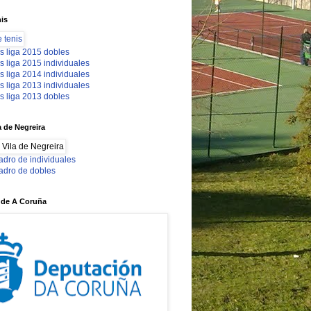
nis
s liga 2015 dobles
s liga 2015 individuales
s liga 2014 individuales
s liga 2013 individuales
s liga 2013 dobles
a de Negreira
adro de individuales
adro de dobles
 de A Coruña