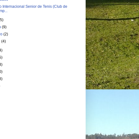
o Internacional Senior de Tenis (Club de
p...
(5)
o
(9)
ro
(2)
o
(4)
4)
5)
3)
0)
8)
)