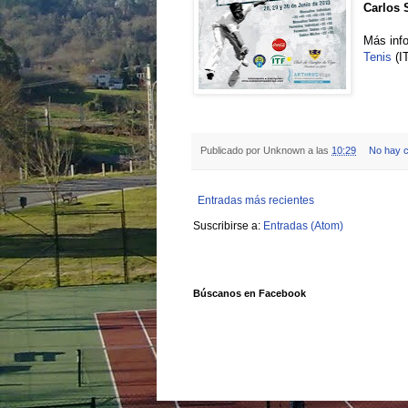
Carlos 
Más inf
Tenis
(I
Publicado por
Unknown
a las
10:29
No hay 
Entradas más recientes
Suscribirse a:
Entradas (Atom)
Búscanos en Facebook