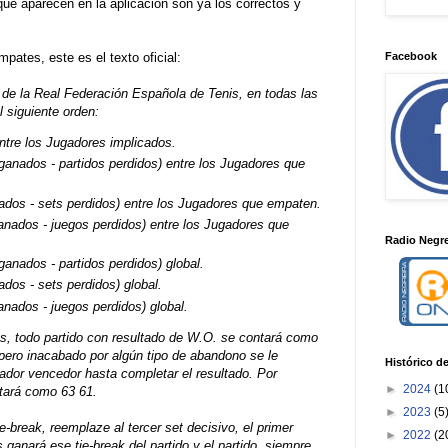
 que aparecen en la aplicación son ya los correctos y
ates, este es el texto oficial:
Facebook
 de la Real Federación Española de Tenis, en todas las
l siguiente orden:
ntre los Jugadores implicados.
 ganados - partidos perdidos) entre los Jugadores que
ados - sets perdidos) entre los Jugadores que empaten.
anados - juegos perdidos) entre los Jugadores que
Radio Negre
ganados - partidos perdidos) global.
ados - sets perdidos) global.
anados - juegos perdidos) global.
os, todo partido con resultado de W.O. se contará como
pero inacabado por algún tipo de abandono se le
Histórico d
gador vencedor hasta completar el resultado. Por
►
2024
(1
tará como 63 61.
►
2023
(5
e-break, reemplaze al tercer set decisivo, el primer
►
2022
(2
ganará ese tie-break del partido y el partido, siempre