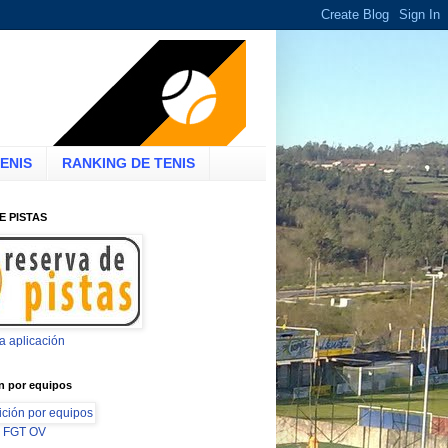
ENIS
RANKING DE TENIS
E PISTAS
la aplicación
n por equipos
ón FGT OV