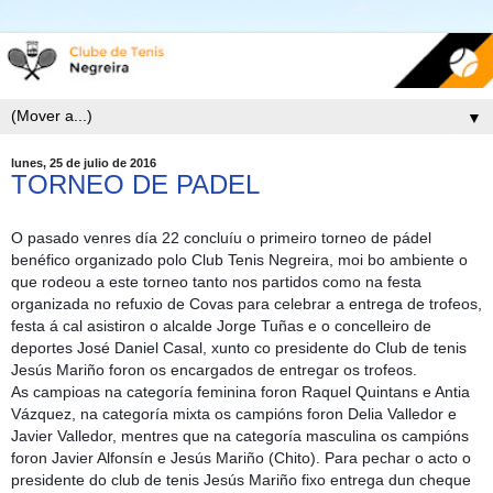
▼
lunes, 25 de julio de 2016
TORNEO DE PADEL
O pasado venres día 22 concluíu o primeiro torneo de pádel
benéfico organizado polo Club Tenis Negreira, moi bo ambiente o
que rodeou a este torneo tanto nos partidos como na festa
organizada no refuxio de Covas para celebrar a entrega de trofeos,
festa á cal asistiron o alcalde Jorge Tuñas e o concelleiro de
deportes José Daniel Casal, xunto co presidente do Club de tenis
Jesús Mariño foron os encargados de entregar os trofeos.
As campioas na categoría feminina foron Raquel Q
uintans e Antia
Vázquez, na categoría mixta os campións foron Delia Valledor e
Javier Valledor, mentres que na categoría masculina os campións
foron Javier Alfonsín e Jesús Mariño (Chito). Para pechar o acto o
presidente do club de tenis Jesús Mariño fixo entrega dun cheque