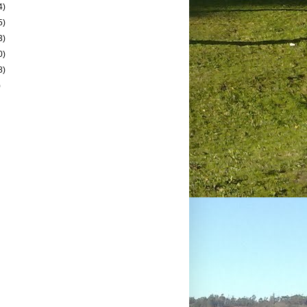
4)
5)
3)
0)
8)
)