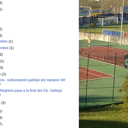
4)
5)
)
)
0)
4)
embre
(1)
iembre
(1)
(3)
(1)
(3)
o
(2)
ira - subcampeón gallego por equipos Vet
5
Negreira pasa a la final del Cto. Gallego
5
o
(3)
1)
9)
7)