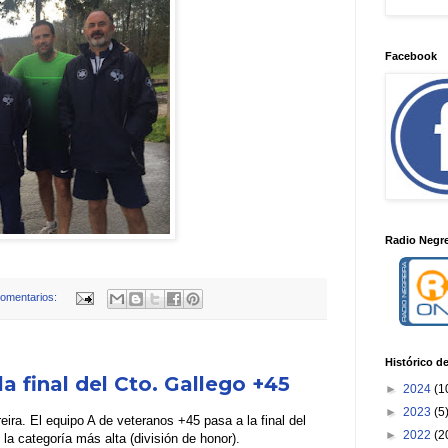
Facebook
Radio Negre
omentarios:
Histórico d
la final del Cto. Gallego +45
►
2024
(1
►
2023
(5
reira. El equipo A de veteranos +45 pasa a la final del
►
2022
(2
a categoría más alta (división de honor).