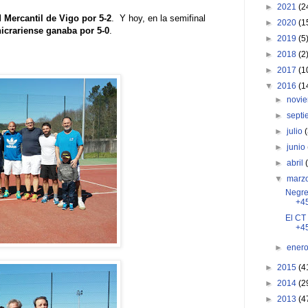
►
2021
(2
l
Mercantil de Vigo por 5-2
. Y hoy, en la semifinal
►
2020
(1
nicrariense ganaba por 5-0
.
►
2019
(5
►
2018
(2
►
2017
(1
▼
2016
(1
►
novi
►
sept
►
julio
►
junio
►
abril
▼
marz
Negre
+4
El CT 
+4
►
ener
►
2015
(4
►
2014
(2
►
2013
(4