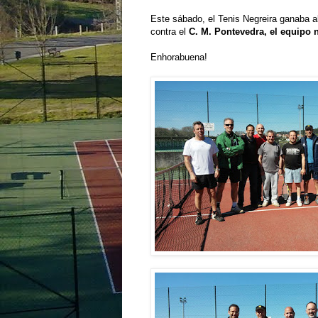
Este sábado, el Tenis Negreira ganaba a
contra el
C. M. Pontevedra, el equipo 
Enhorabuena!