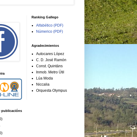
Ranking Gallego
Alfabético (PDF)
Númerico (PDF)
Agradecimientos
Autocares López
C. D. José Ramón
Const. Quintáns
Inmob. Metro Útil
ira
Lúa Moda
Niccalia
Orquesta Olympus
e publicacións
0)
)
0)