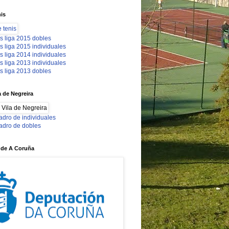
nis
s liga 2015 dobles
s liga 2015 individuales
s liga 2014 individuales
s liga 2013 individuales
s liga 2013 dobles
a de Negreira
adro de individuales
adro de dobles
 de A Coruña