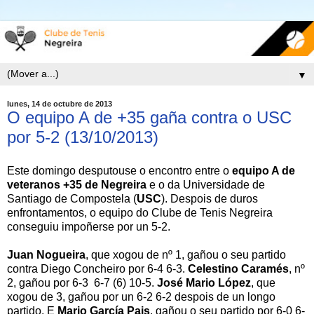
▼
lunes, 14 de octubre de 2013
O equipo A de +35 gaña contra o USC
por 5-2 (13/10/2013)
Este domingo desputouse o encontro entre o
equipo A de
veteranos +35 de Negreira
e o da Universidade de
Santiago de Compostela (
USC
). Despois de duros
enfrontamentos, o equipo do Clube de Tenis Negreira
conseguiu impoñerse por un 5-2.
Juan Nogueira
, que xogou de nº 1, gañou o seu partido
contra Diego Concheiro por 6-4 6-3.
Celestino Caramés
, nº
2, gañou por 6-3 6-7 (6) 10-5.
José Mario López
, que
xogou de 3, gañou por un 6-2 6-2 despois de un longo
partido. E
Mario García Pais
, gañou o seu partido por 6-0 6-