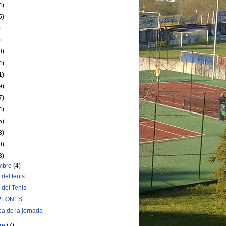
4)
5)
)
)
0)
4)
1)
9)
7)
4)
5)
3)
0)
8)
embre
(4)
 del tenis
 del Tenis
PEONES
ca de la jornada
bre
(7)