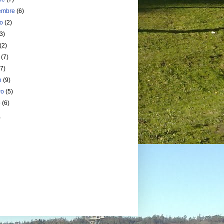
iembre
(6)
to
(2)
(3)
(2)
o
(7)
(7)
o
(9)
ro
(5)
o
(6)
)