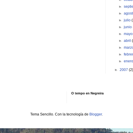
►
sept
►
agos
►
julio
►
junio
►
may
►
abril
►
marz
►
febre
►
ener
►
2007
(2
O tempo en Negreira
Tema Sencillo. Con la tecnología de
Blogger
.