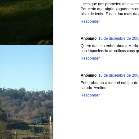
luces que nos prometeu antes de
Por certo que algún xogador most
pista de tenis...E non dou mais dat
Responder
Anónimo
16 de diciembre de 2008
Quero darlle a enhoraboa a Mario
con impaciencia as críticas coas 
Responder
Anónimo
16 de diciembre de 2008
Enhorabuena a todo el equipo de 
saludo. Avelino
Responder