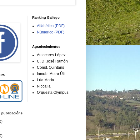
Ranking Gallego
Alfabético (PDF)
Númerico (PDF)
Agradecimientos
Autocares López
C. D. José Ramón
Const. Quintáns
Inmob. Metro Útil
ira
Lúa Moda
Niccalia
Orquesta Olympus
e publicacións
0)
)
0)