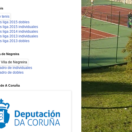
nis
s liga 2015 dobles
s liga 2015 individuales
s liga 2014 individuales
s liga 2013 individuales
s liga 2013 dobles
a de Negreira
adro de individuales
adro de dobles
 de A Coruña