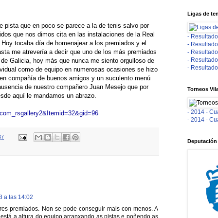
Ligas de te
el Tenis
e pista que en poco se parece a la de tenis salvo por
os que nos dimos cita en las instalaciones de la Real
- Resultado
 Hoy tocaba día de homenajear a los premiados y el
- Resultado
asta me atrevería a decir que uno de los más premiados
- Resultado
- Resultado
de
Galicia
, hoy más que nunca me siento orgulloso de
- Resultado
ndividual como de equipo en numerosas ocasiones se hizo
en compañía de buenos amigos y un suculento menú
 ausencia de nuestro compañero Juan
Mesejo
que por
Torneos Vil
desde aquí le mandamos un abrazo.
- 2014 - Cu
n=com_rsgallery2&Itemid=32&gid=96
- 2014 - Cu
37
Deputación
 a las 14:02
res premiados. Non se pode conseguir mais con menos. A
 está a altura do equipo arranxando as pistas e poñendo as