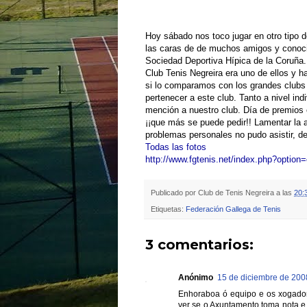
Entrega de
premios
XX
Fiesta d
Hoy sábado nos toco jugar en otro tipo d
las caras de de muchos amigos y conocid
Sociedad Deportiva Hípica de la Coruña.
Club Tenis
Negreira
era uno de ellos y h
si lo comparamos con los grandes
clubs
pertenecer a este club. Tanto a nivel i
mención a nuestro club. Día de
premios
¡¡que más se puede pedir!! Lamentar la
problemas personales no pudo asistir, 
Todas las fotos
http://www.fgtenis.net/index.php?optio
Publicado por
Club de Tenis Negreira
a las
20:
Etiquetas:
Federación Gallega de Tenis
3 comentarios:
Anónimo
15 de diciembre de 2008
Enhoraboa ó equipo e os xogado
ver se o Axuntamento toma nota e