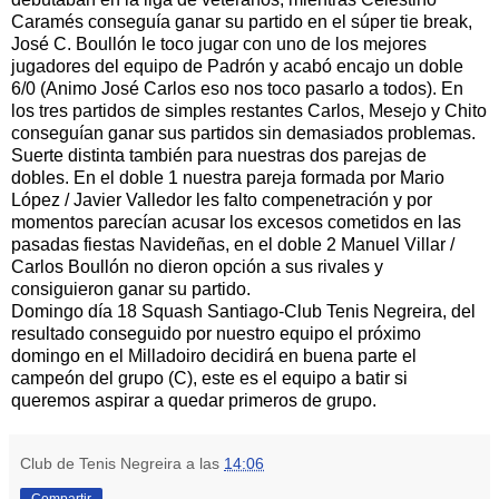
Caramés
conseguía ganar su partido en el
súper
tie
break
,
José C.
Boullón
le toco jugar con uno de los mejores
jugadores del equipo de Padrón y acabó encajo un doble
6/0 (Animo José Carlos eso nos toco pasarlo a todos). En
los tres partidos de simples restantes Carlos,
Mesejo
y
Chito
conseguían ganar sus partidos sin demasiados problemas.
Suerte distinta también para nuestras dos parejas de
dobles. En el doble 1 nuestra pareja formada por Mario
López
/ Javier
Valledor
les falto compenetración y por
momentos parecían acusar los excesos cometidos en las
pasadas fiestas Navideñas, en el doble 2 Manuel
Villar
/
Carlos
Boullón
no dieron opción a sus rivales y
consiguieron ganar su partido.
Domingo día 18
Squash
Santiago-Club Tenis
Negreira
, del
resultado conseguido por nuestro equipo el próximo
domingo en el
Milladoiro
decidirá en buena parte el
campeón del grupo (C), este es el equipo a batir si
queremos aspirar a quedar primeros de grupo.
Club de Tenis Negreira
a las
14:06