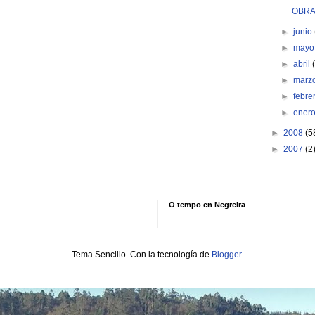
OBR
►
junio
►
may
►
abril
►
marz
►
febre
►
ener
►
2008
(5
►
2007
(2
O tempo en Negreira
Tema Sencillo. Con la tecnología de
Blogger
.