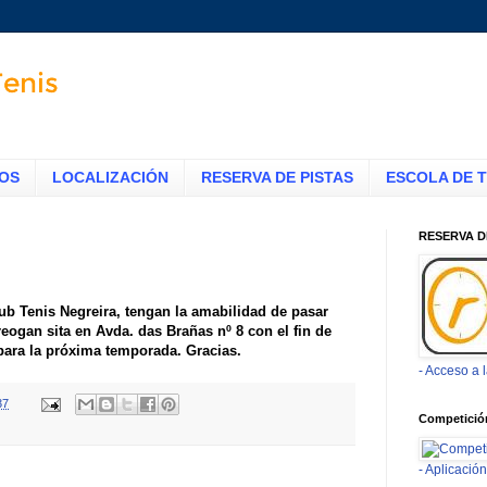
TOS
LOCALIZACIÓN
RESERVA DE PISTAS
ESCOLA DE T
RESERVA D
ub Tenis Negreira, tengan la amabilidad de pasar
reogan sita en Avda. das Brañas nº 8 con el fin de
 para la próxima temporada. Gracias.
- Acceso a 
37
Competició
- Aplicaci