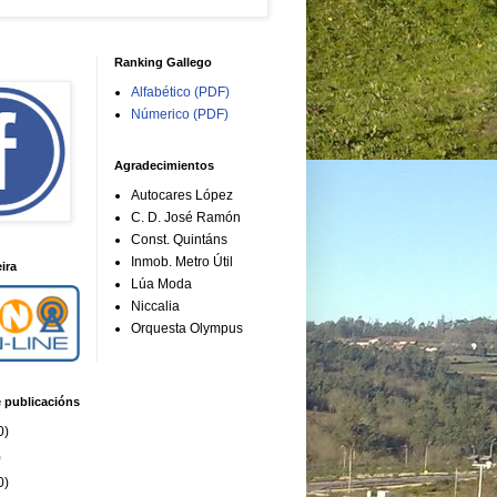
Ranking Gallego
Alfabético (PDF)
Númerico (PDF)
Agradecimientos
Autocares López
C. D. José Ramón
Const. Quintáns
Inmob. Metro Útil
ira
Lúa Moda
Niccalia
Orquesta Olympus
e publicacións
0)
)
0)