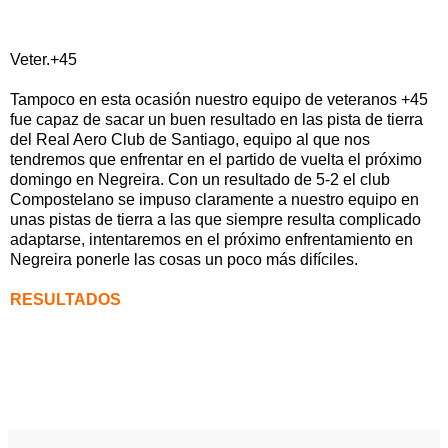
TENIS NEGREIRA
2
Veter.+45
Tampoco en esta ocasión nuestro equipo de veteranos +45
fue capaz de sacar un buen resultado en las pista de tierra
del Real Aero Club de Santiago, equipo al que nos
tendremos que enfrentar en el partido de vuelta el próximo
domingo en Negreira. Con un resultado de 5-2 el club
Compostelano se impuso claramente a nuestro equipo en
unas pistas de tierra a las que siempre resulta complicado
adaptarse, intentaremos en el próximo enfrentamiento en
Negreira ponerle las cosas un poco más difíciles.
RESULTADOS
José Sampedro-Ignacio Rodríguez 6/2 – 6/1
Juan Blanco-Mario López 6/0 – 6/1
Javier Fernández-Jesús Mariño 6/3 – 6/4
Fernando Mejuto-Juan Mesejo 5/7 – 3/6
Fernando Pablos-Carlos Suarez 7/6 – 7/6