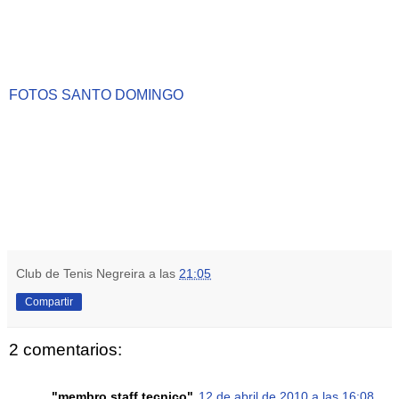
FOTOS SANTO DOMINGO
CLUB TENIS NEGREIRA (B) 2 - CLUB
TENIS VILLALBES (B) 3
CLUB TENIS PORRIÑO (C) 2 - CLUB TENIS
NEGREIRA (C) 3
Club de Tenis Negreira
a las
21:05
Compartir
2 comentarios:
"membro staff tecnico"
12 de abril de 2010 a las 16:08