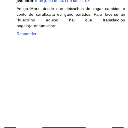
jvalledor
9 de junio de 2011 a las 21:08
Amigo Mario desde que deixaches de xogar cambiou o
conto de carallo,ata eu gaño partidos. Para facerse un
"hueco"no equipo hai que traballalo,ou
pagalo(euros)moicaro.
Responder