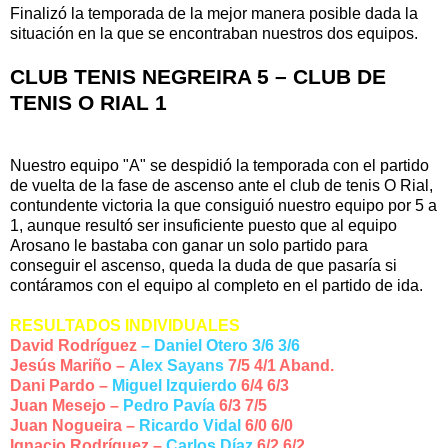
Finalizó la temporada de la mejor manera posible dada la
situación en la que se encontraban nuestros dos equipos.
CLUB TENIS NEGREIRA 5 – CLUB DE
TENIS O RIAL 1
Nuestro equipo "A" se despidió la temporada con el partido
de vuelta de la fase de ascenso ante el club de tenis O Rial,
contundente victoria la que consiguió nuestro equipo por 5 a
1, aunque resultó ser insuficiente puesto que al equipo
Arosano le bastaba con ganar un solo partido para
conseguir el ascenso, queda la duda de que pasaría si
contáramos con el equipo al completo en el partido de ida.
RESULTADOS INDIVIDUALES
David Rodríguez
– Daniel Otero 3/6 3/6
Jesús Mariño –
Alex Sayans
7/5 4/1 Aband.
Dani Pardo –
Miguel Izquierdo
6/4 6/3
Juan Mesejo –
Pedro Pavía
6/3 7/5
Juan Nogueira –
Ricardo Vidal
6/0 6/0
Ignacio Rodríguez –
Carlos Díaz
6/2 6/2