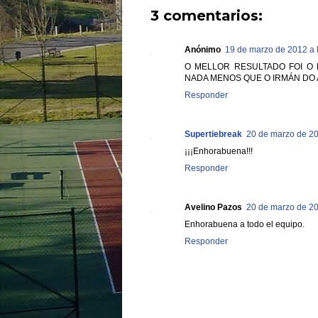
3 comentarios:
Anónimo
19 de marzo de 2012 a 
O MELLOR RESULTADO FOI O 
NADA MENOS QUE O IRMÁN DO ALC
Responder
Supertiebreak
20 de marzo de 20
¡¡¡Enhorabuena!!!
Responder
Avelino Pazos
20 de marzo de 20
Enhorabuena a todo el equipo.
Responder