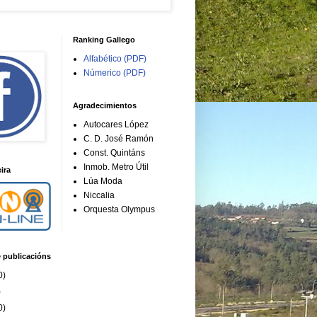
Ranking Gallego
Alfabético (PDF)
Númerico (PDF)
Agradecimientos
Autocares López
C. D. José Ramón
Const. Quintáns
Inmob. Metro Útil
ira
Lúa Moda
Niccalia
Orquesta Olympus
e publicacións
0)
)
0)