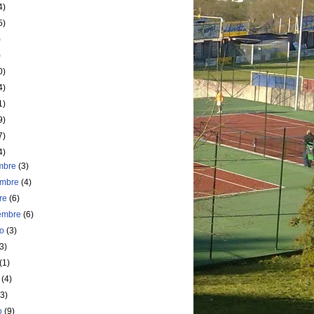
4)
5)
)
)
0)
4)
1)
9)
7)
4)
embre
(3)
embre
(4)
bre
(6)
iembre
(6)
to
(3)
(3)
(1)
o
(4)
(3)
o
(9)