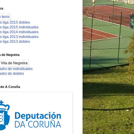
nis
s liga 2015 dobles
s liga 2015 individuales
s liga 2014 individuales
s liga 2013 individuales
s liga 2013 dobles
a de Negreira
adro de individuales
adro de dobles
 de A Coruña