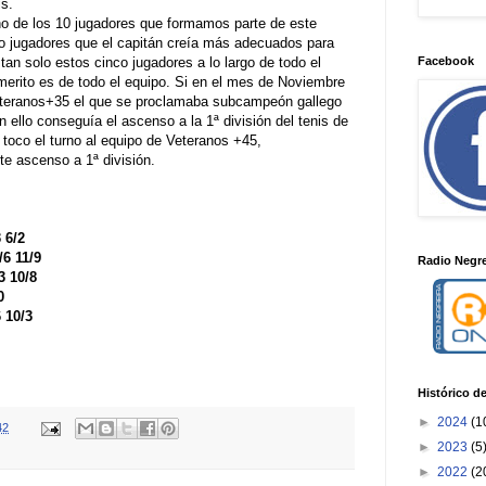
is.
uno de los 10 jugadores que formamos parte de este
nco jugadores que el capitán creía más adecuados para
Facebook
tan solo estos cinco jugadores a lo largo de todo el
erito es de todo el equipo. Si en el mes de Noviembre
eteranos+35 el que se proclamaba subcampeón gallego
 ello conseguía el ascenso a la 1ª división del tenis de
 toco el turno al equipo de Veteranos +45,
e ascenso a 1ª división.
 6/2
/6 11/9
Radio Negre
3 10/8
0
 10/3
Histórico d
►
2024
(1
42
►
2023
(5
►
2022
(2