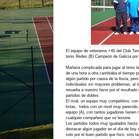
El equipo de veteranos +45 del Club Teni
tenis Redes (B) Campeón de Galicia por
.
Mañana complicada para jugar al tenis la
de una hora a otra cambiaba el tiempo 
algún partido por causa de la lluvia, pero
individuales sin mayores problemas, al té
resuelta a nuestro favor por el resultado
partidos de dobles
El rival, un equipo muy competitivo, con
listas, todos con un nivel muy parecido
equipo (A), con tantos jugadores tienen 
cualquier compañero que se lesione.
Los partidos todos muy igualados hasta 
destacar algún jugador en el día de hoy 
solo por el buen partido que hizo, sino t