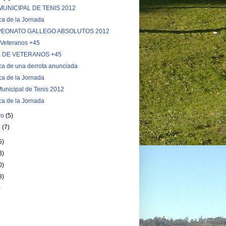
MUNICIPAL DE TENIS 2012
ca de la Jornada
EONATO GALLEGO ABSOLUTOS 2012
, Veteranos +45
L DE VETERANOS +45
ca de una derrota anunciada
ca de la Jornada
Municipal de Tenis 2012
ca de la Jornada
ro
(5)
o
(7)
5)
3)
0)
8)
)