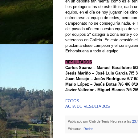
en un deporte tan mental como es el ten
Los protagonistas de este título, cada 
equipo, en el día de hoy jugaron los ci
enfrentarse al equipo de redes, pero con 
campeonato no se conseguiría nada, el m
del pasado año era nuestro equipo de v
por equipos 2ª categoría zona norte y con
veteranos en Galicia. En esta ocasión el
proclamándose campeón y el consiguient
Enhorabuena a todo el equipo
RESULTADOS
Carlos Suarez – Manuel Barallobre 6/3
Jesús Mariño – José Luis García 7/5 3
Juan Mesejo – Jesús Rodríguez 6/7 6/
Mario López – Jesús Botas 7/6 4/6 8/1
Javier Valledor - Miguel Blanco 7/5 2/6
FOTOS
ACTA DE RESULTADOS
Publicado por
Club de Tenis Negreira
a las
23:
Etiquetas:
Redes