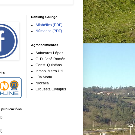
Ranking Gallego
Alfabético (PDF)
Númerico (PDF)
Agradecimientos
Autocares López
C. D. José Ramón
Const. Quintáns
Inmob. Metro Útil
ira
Lúa Moda
Niccalia
Orquesta Olympus
e publicacións
0)
)
0)