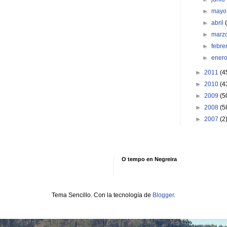
►
may
►
abril
►
marz
►
febre
►
ener
►
2011
(4
►
2010
(4
►
2009
(5
►
2008
(5
►
2007
(2
O tempo en Negreira
Tema Sencillo. Con la tecnología de
Blogger
.