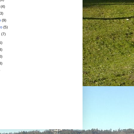
o
(4)
(3)
o
(9)
ro
(5)
o
(7)
5)
3)
0)
8)
)