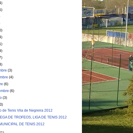
4)
5)
)
)
0)
4)
1)
9)
7)
4)
embre
(3)
embre
(4)
bre
(6)
iembre
(6)
to
(3)
(3)
o de Tenis Vila de Negreira 2012
EGA DE TROFEOS, LIGA DE TENIS 2012
MUNICIPAL DE TENIS 2012
(1)