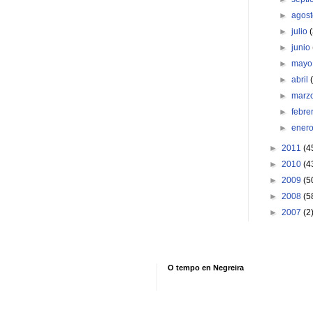
►
agos
►
julio
►
junio
►
may
►
abril
►
marz
►
febre
►
ener
►
2011
(4
►
2010
(4
►
2009
(5
►
2008
(5
►
2007
(2
O tempo en Negreira