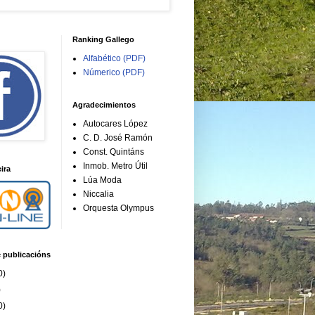
Ranking Gallego
Alfabético (PDF)
Númerico (PDF)
Agradecimientos
Autocares López
C. D. José Ramón
Const. Quintáns
Inmob. Metro Útil
ira
Lúa Moda
Niccalia
Orquesta Olympus
e publicacións
0)
)
0)