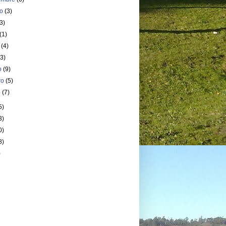
to
(3)
(3)
(1)
o
(4)
(3)
o
(9)
ro
(5)
o
(7)
5)
3)
0)
8)
)