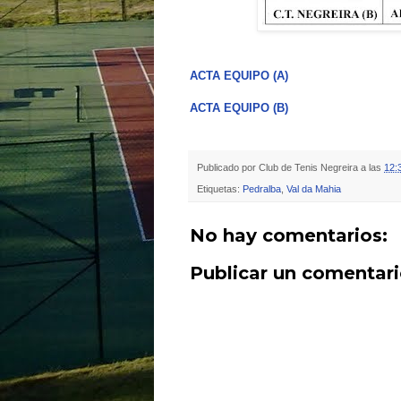
ACTA EQUIPO (A)
ACTA EQUIPO (B)
Publicado por
Club de Tenis Negreira
a las
12:
Etiquetas:
Pedralba
,
Val da Mahia
No hay comentarios:
Publicar un comentar