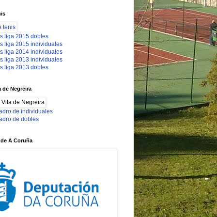
nis
s liga 2015 dobles
s liga 2015 individuales
s liga 2014 individuales
s liga 2013 individuales
s liga 2013 dobles
a de Negreira
adro de individuales
adro de dobles
 de A Coruña