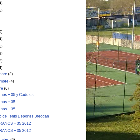
4)
5)
)
)
0)
4)
1)
9)
7)
4)
embre
(3)
embre
(4)
bre
(6)
anos + 35 y Cadetes
anos + 35
anos + 35
o de Tenis Deportes Breogan
RANOS + 35 2012
RANOS + 35 2012
iembre
(6)