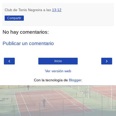
Club de Tenis Negreira
a las
13:12
Compartir
No hay comentarios:
Publicar un comentario
‹
›
Inicio
Ver versión web
Con la tecnología de
Blogger
.