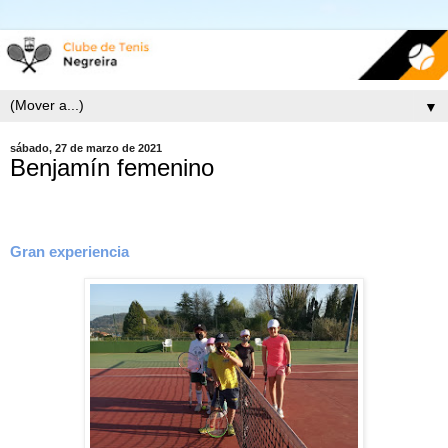
▼
sábado, 27 de marzo de 2021
Benjamín femenino
Gran experiencia