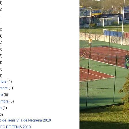
4)
5)
)
)
0)
4)
1)
9)
7)
4)
5)
3)
embre
(4)
embre
(1)
bre
(6)
iembre
(5)
to
(1)
(5)
o de Tenis Vila de Negreira 2010
EO DE TENIS 2010