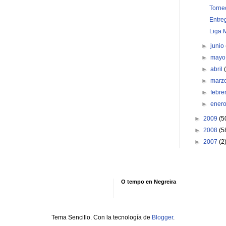
Torne
Entre
Liga 
►
junio
►
may
►
abril
►
marz
►
febre
►
ener
►
2009
(5
►
2008
(5
►
2007
(2
O tempo en Negreira
Tema Sencillo. Con la tecnología de
Blogger
.