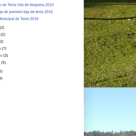
o de Tenis Vila de Negreira 2010
ga de premios liga de tenis 2010
Municipal de Tenis 2010
(2)
o
(2)
(2)
o
(7)
ro
(3)
o
(5)
0)
8)
)