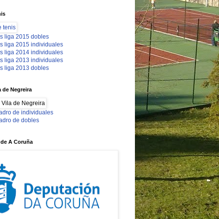
nis
s liga 2015 dobles
s liga 2015 individuales
s liga 2014 individuales
s liga 2013 individuales
s liga 2013 dobles
a de Negreira
adro de individuales
adro de dobles
 de A Coruña