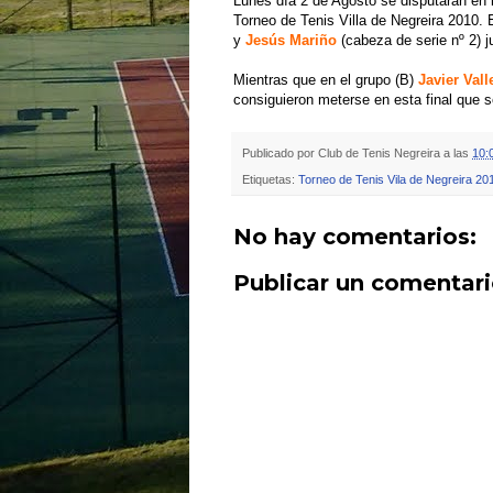
Lunes día 2 de Agosto se disputarán en 
Torneo de Tenis Villa de Negreira 2010. 
y
Jesús Mariño
(cabeza de serie nº 2) ju
Mientras que en el grupo (B)
Javier Vall
consiguieron meterse en esta final que se
Publicado por
Club de Tenis Negreira
a las
10:
Etiquetas:
Torneo de Tenis Vila de Negreira 20
No hay comentarios:
Publicar un comentar