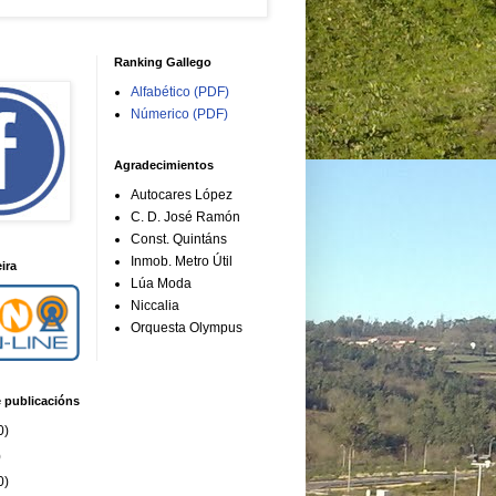
Ranking Gallego
Alfabético (PDF)
Númerico (PDF)
Agradecimientos
Autocares López
C. D. José Ramón
Const. Quintáns
Inmob. Metro Útil
ira
Lúa Moda
Niccalia
Orquesta Olympus
e publicacións
0)
)
0)