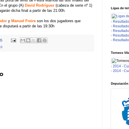
las pista de tenis de Pedra Mámoa las dos finales del
En el grupo (A)
David Rodríguez
(cabeza de serie nº 1)
Ligas de te
garán dicha final a partir de las 21:00h.
edor
y
Manuel Freire
son los dos jugadores que
- Resultado
 disputará a partir de las 19:30h
- Resultado
- Resultado
- Resultado
- Resultado
05
10
Torneos Vil
- 2014 - Cu
- 2014 - Cu
io
Deputación