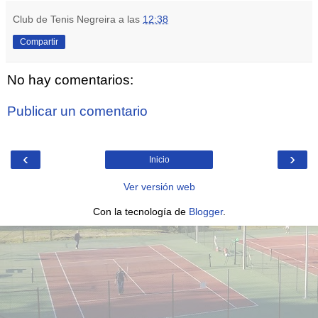
Club de Tenis Negreira
a las
12:38
Compartir
No hay comentarios:
Publicar un comentario
‹
›
Inicio
Ver versión web
Con la tecnología de
Blogger
.